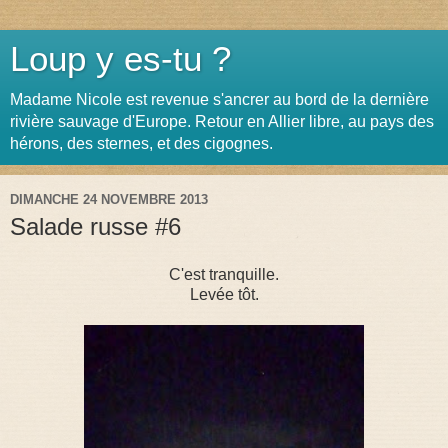
Loup y es-tu ?
Madame Nicole est revenue s'ancrer au bord de la dernière
rivière sauvage d'Europe. Retour en Allier libre, au pays des
hérons, des sternes, et des cigognes.
DIMANCHE 24 NOVEMBRE 2013
Salade russe #6
C'est tranquille.
Levée tôt.