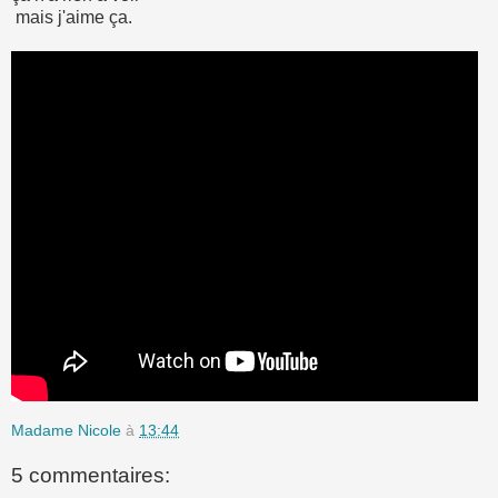
mais j'aime ça.
Madame Nicole
à
13:44
5 commentaires: